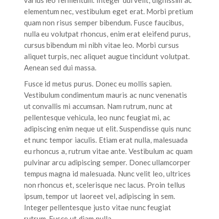
elementum nec, vestibulum eget erat. Morbi pretium
quam non risus semper bibendum. Fusce faucibus,
nulla eu volutpat rhoncus, enim erat eleifend purus,
cursus bibendum mi nibh vitae leo. Morbi cursus
aliquet turpis, nec aliquet augue tincidunt volutpat.
Aenean sed dui massa.
Fusce id metus purus. Donec eu mollis sapien.
Vestibulum condimentum mauris ac nunc venenatis
ut convallis mi accumsan. Nam rutrum, nunc at
pellentesque vehicula, leo nunc feugiat mi, ac
adipiscing enim neque ut elit. Suspendisse quis nunc
et nunc tempor iaculis. Etiam erat nulla, malesuada
eu rhoncus a, rutrum vitae ante. Vestibulum ac quam
pulvinar arcu adipiscing semper. Donec ullamcorper
tempus magna id malesuada. Nunc velit leo, ultrices
non rhoncus et, scelerisque nec lacus. Proin tellus
ipsum, tempor ut laoreet vel, adipiscing in sem.
Integer pellentesque justo vitae nunc feugiat
rutrum. Fusce ut diam nulla.