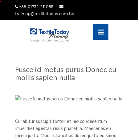
Skip
+88 01734 211085
lose
to
training@textiletoday.com.bd
nu
content
Fusce id metus purus Donec eu
mollis sapien nulla
Curabitur suscipit tortor et leo condimentum
imperdiet egestas risus pharetra. Maecenas eu
lorem justo. Mauris faucibus dui eu justo euismod