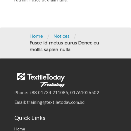
Post
navigation
/
/
Home
Notices
Fusce id metus purus Donec eu
mollis sapien nulla
Phone: +88 01734 211085, 01761026502
Email: training@textiletoday.com.bd
Quick Links
Home